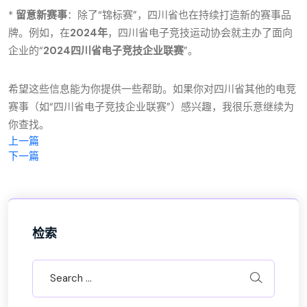
*
留意新赛事
：除了“锦标赛”，四川省也在持续打造新的赛事品
牌。例如，在
2024年
，四川省电子竞技运动协会就主办了面向
企业的“
2024四川省电子竞技企业联赛
”。
希望这些信息能为你提供一些帮助。如果你对四川省其他的电竞
赛事（如“四川省电子竞技企业联赛”）感兴趣，我很乐意继续为
你查找。
上一篇
下一篇
检索