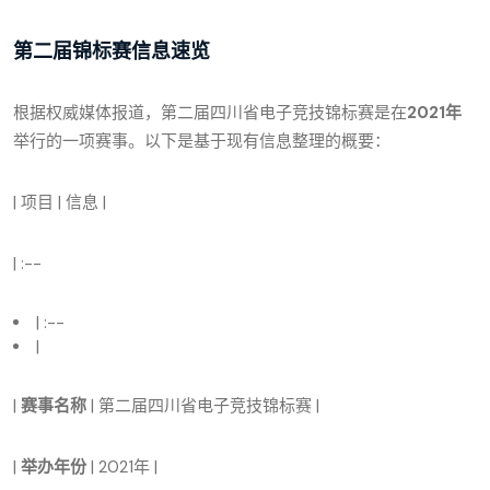
第二届锦标赛信息速览
根据权威媒体报道，第二届四川省电子竞技锦标赛是在
2021年
举行的一项赛事。以下是基于现有信息整理的概要：
| 项目 | 信息 |
| :--
| :--
|
|
赛事名称
| 第二届四川省电子竞技锦标赛 |
|
举办年份
| 2021年 |