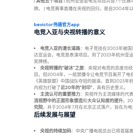
|
其他五个项目
| 杭州亚运会电竞项目共设7个比
牌。 | 电竞赛事直播在央视的回归，是自2004年以
bevictor伟德官方app
电竞入亚与央视转播的意义
电竞入亚的漫长道路
：电子竞技在2003年被国
达亚运会，电竞是表演项目。到了2023年杭州亚
奖牌榜。
央视转播的"破冰"之旅
：央视对电竞的态度也经
目。但2004年，一纸禁播令让电竞节目离开了电
《英雄联盟》中国战队夺冠的报道。直到2023年
内视为打破了
近20年的"封印"
，具有历史意义。
主流认可的重要推力
：央视作为主流媒体的代
流视野中的正面形象塑造
和
大众认知度的提升
。2
究院
，并于2024年7月在北京正式落户，旨在为
后续发展与展望
央视的持续加码
：中央广播电视总台已将首届奥