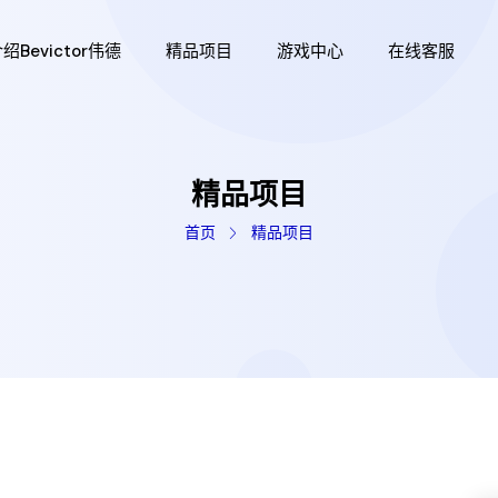
绍bevictor伟德
精品项目
游戏中心
在线客服
精品项目
首页
精品项目