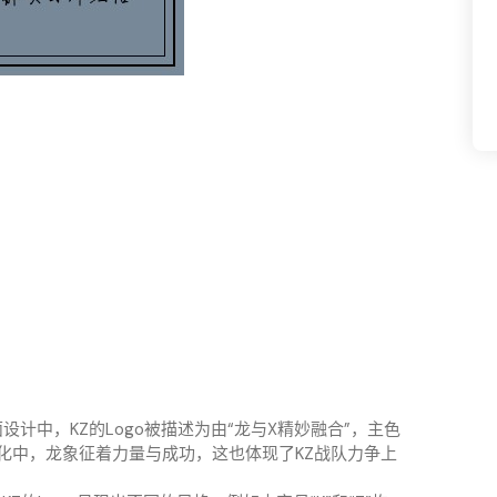
：
面设计中，KZ的Logo被描述为由“龙与X精妙融合”，主色
化中，龙象征着力量与成功，这也体现了KZ战队力争上