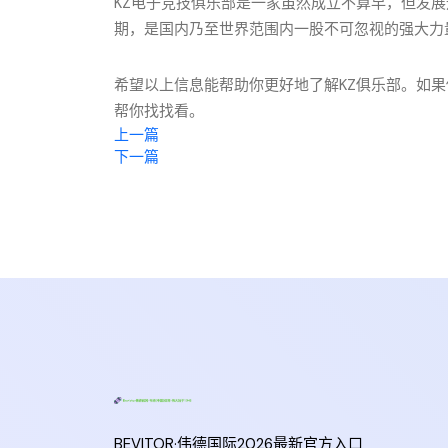
KZ电子竞技俱乐部是一家虽然成立不算早，但发展
期，是国内乃至世界范围内一股不可忽视的强大力
希望以上信息能帮助你更好地了解KZ俱乐部。如
帮你找找看。
上一篇
下一篇
BEVITOR·伟德国际2026最新官方入口