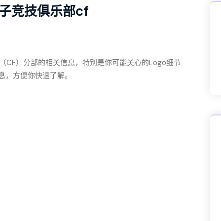
电子竞技俱乐部cf
（CF）分部的相关信息，特别是你可能关心的Logo细节
息，方便你快速了解。