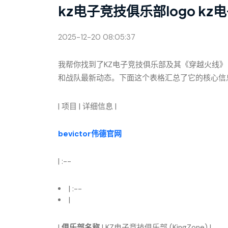
kz电子竞技俱乐部logo kz
2025-12-20 08:05:37
我帮你找到了KZ电子竞技俱乐部及其《穿越火线》
和战队最新动态。下面这个表格汇总了它的核心信
| 项目 | 详细信息 |
bevictor伟德官网
| :--
| :--
|
|
俱乐部名称
| KZ电子竞技俱乐部 (KingZone) |