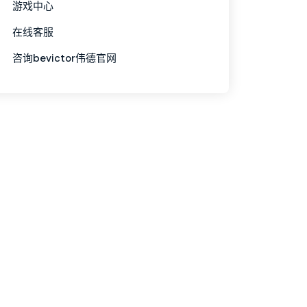
游戏中心
在线客服
咨询bevictor伟德官网