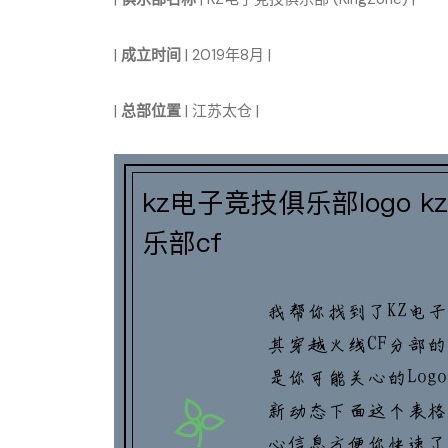
|
成立时间
| 2019年8月 |
|
总部位置
| 江苏太仓 |