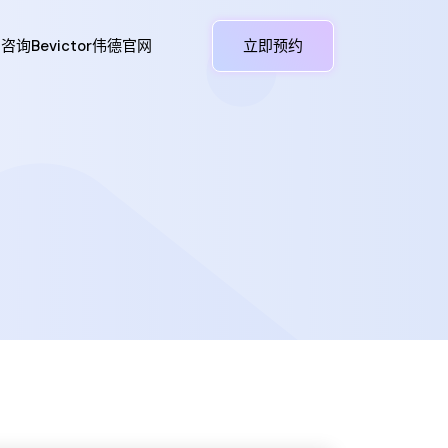
咨询bevictor伟德官网
立即预约