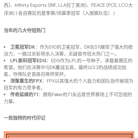
西)、Infinity Esports (INF, LLA拉丁美洲)、PEACE (PCE, LCO大
洋洲) | 各自赛区的夏季赛/闭幕季冠军（入围赛队伍） |
当年的几大夺冠热门
卫冕冠军DK
：作为S10的卫冕冠军，DK在S11展现了强大的统
治力，一路过关斩将杀入决赛，无疑是夺冠大热门之一。
LPL新科冠军EDG
：EDG作为LPL的一号种子，承载着赛区的
希望。他们在决赛中与DK鏖战五局，最终以3:2的战绩成功加
冕，夺得队史首座召唤师奖杯。
涅槃重生的FPX
：FPX以其强大的个人能力和团队协作被视为
冠军的有力竞争者。
传奇延续的T1
：拥有Faker的T1永远是世界赛场上不可忽视的
力量。
一些独特的时代印记